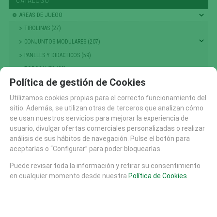
CATÁLOGO
AREAS DE JUEGO
TIROLINAS (27)
CONJUNTOS MODULARES (207)
PANELES Y DIDACTICOS (59)
TOBOGANES (89)
Política de gestión de Cookies
RECAMBIOS (10)
CASITAS MESAS Y BANCOS (48)
Utilizamos cookies propias para el correcto funcionamiento del
sitio. Además, se utilizan otras de terceros que analizan cómo
COLUMPIOS (56)
se usan nuestros servicios para mejorar la experiencia de
PRIMERA INFANCIA (214)
usuario, divulgar ofertas comerciales personalizadas o realizar
NIÑOS PEQUEÑOS
análisis de sus hábitos de navegación. Pulse el botón para
aceptarlas o “Configurar” para poder bloquearlas.
ESCALADA , TREPA Y EQUILIBRIO (301)
GRANDES JUEGOS (14)
Puede revisar toda la información y retirar su consentimiento
en cualquier momento desde nuestra
Política de Cookies
.
MUELLES Y BALANCINES (68)
TIOVIVOS , CARRUSELES Y DINAMICOS (25)
PASARELAS (7)