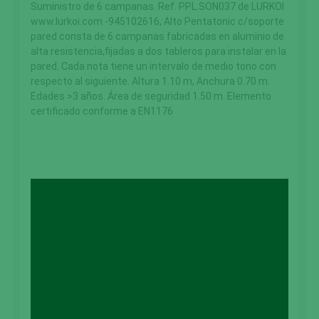
Suministro de 6 campanas. Ref. PPL.SON037 de LURKOI
www.lurkoi.com -945102616, Alto Pentatonic c/soporte
pared consta de 6 campanas fabricadas en aluminio de
alta resistencia,fijadas a dos tableros para instalar en la
pared. Cada nota tiene un intervalo de medio tono con
respecto al siguiente. Altura 1.10 m, Anchura 0.70 m.
Edades >3 años. Área de seguridad 1.50 m. Elemento
certificado conforme a EN1176