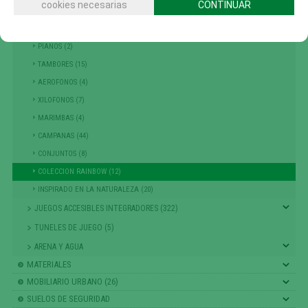
cookies necesarias
CONTINUAR
COMBINACIÓN TORRES (14)
JUEGOS MUSICALES (95)
PIANOS (2)
TAMBORES (15)
AEROFONOS (4)
XILOFONOS (7)
MARIMBAS (4)
CAMPANAS (44)
CONJUNTOS (8)
COLECCION RAINBOW (12)
INSPIRADO EN LA NATURALEZA (20)
JUEGOS ACCESIBLES INTEGRADORES (322)
TUNELES DE JUEGO (5)
ARENA Y AGUA
MATERIALES
MOBILIARIO URBANO (26)
SUELOS DE SEGURIDAD