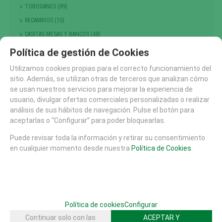
TOBOGANES (89)
RECAMBIOS (10)
CASITAS MESAS Y BANCOS (48)
COLUMPIOS (56)
Política de gestión de Cookies
PRIMERA INFANCIA (214)
Utilizamos cookies propias para el correcto funcionamiento del
NIÑOS PEQUEÑOS
sitio. Además, se utilizan otras de terceros que analizan cómo
se usan nuestros servicios para mejorar la experiencia de
ESCALADA , TREPA Y EQUILIBRIO (301)
usuario, divulgar ofertas comerciales personalizadas o realizar
GRANDES JUEGOS (14)
análisis de sus hábitos de navegación. Pulse el botón para
MUELLES Y BALANCINES (68)
aceptarlas o “Configurar” para poder bloquearlas.
TIOVIVOS , CARRUSELES Y DINAMICOS (25)
Puede revisar toda la información y retirar su consentimiento
PASARELAS (7)
en cualquier momento desde nuestra
Política de Cookies
.
ACCESORIOS AREAS JUEGO (1)
PUNTOS DE ENCUENTRO (117)
TEMATICOS Y FANTASIA (164)
TRAMPOLINES CAMAS ELASTICAS (17)
Política de cookies
Configurar
RECORRIDO PARKOUR (14)
Continuar solo con las
ACEPTAR Y