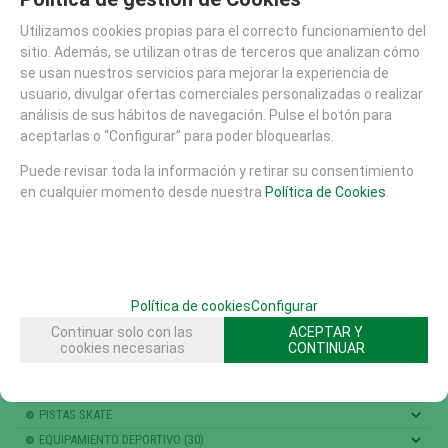
AREA DE SEGURIDAD (M)
7,10 X 7,40
Utilizamos cookies propias para el correcto funcionamiento del
CAD 2D DWG
sitio. Además, se utilizan otras de terceros que analizan cómo
Descargar (208.95 Kb)
se usan nuestros servicios para mejorar la experiencia de
FAMILIAS RELACIONADAS
usuario, divulgar ofertas comerciales personalizadas o realizar
AREAS DE JUEGO
ESCALADA , TREPA Y EQUILIBRIO
análisis de sus hábitos de navegación. Pulse el botón para
REDES PANELES VERTICALES
FHS
aceptarlas o “Configurar” para poder bloquearlas.
TREPA Y COORDINACION
Puede revisar toda la información y retirar su consentimiento
en cualquier momento desde nuestra
Política de Cookies
.
SOLICITAR MÁS INFO
RECOMENDAR
CATÁLOGO
Política de cookies
Configurar
AREAS DE JUEGO
Continuar solo con las
ACEPTAR Y
MATERIALES
cookies necesarias
CONTINUAR
MOBILIARIO URBANO (26)
SUELOS DE SEGURIDAD
PISTAS SKATE
EQUIPAMIENTO DEPORTIVO (30)