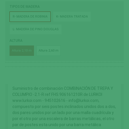
TIPOS DE MADERA
R- MADERA DE ROBINIA
K- MADERA TRATADA
L- MADERA DE PINO DOUGLAS
ALTURA
Altura 2,10 m
Altura 2,60 m
Suministro de combinación COMBINACIÓN DE TREPA Y
COLUMPIO -2.1-R ref FHS.906161210R de LURKOI
www.lurkoi.com - 945102616 - info@lurkoi.com,
compuesto por seis postes inclinados unidos dos a dos,
dos pares unidos por un lado por una malla cuadrícula y
por el otro por una escalera de barras metálicas, el otro
par de postes esta unido por una barra metálica