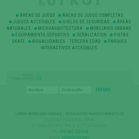
ÁREAS DE JUEGO
ÁREAS DE JUEGO COMPLETAS
JUEGOS ACCESIBLES
SUELOS DE SEGURIDAD
ÁREAS
NATURALES
MICROARQUITECTURA
MOBILIARIO URBANO
EQUIPAMIENTO DEPORTIVO
SEÑALIZACION
PISTAS
SKATE
BIOSALUDABLES - TERCERA EDAD
PARQUES
INTERACTIVOS ACCESIBLES
ACCESO
TRABAJADORES
LURKOI MOBILIARIO URBANO - INSTALACIÓN PARQUES INFANTILES
POLÍGONO INDUSTRIAL GOIAIN
C/ ZABALDEA Nº9 - PAB. 3 · 01170 LEGUTIANO
TEL:
+34 945 102 616
EMAIL:
info@lurkoi.com