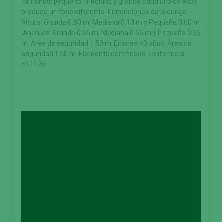
tamaños; pequeño, mediano y grande cada uno de ellos
produce un tono diferente. Dimensiones de la conga.
Altura: Grande 0.80 m, Mediana 0.10 m y Pequeña 0.60 m
.Anchura: Grande 0.55 m, Mediana 0.55 m y Pequeña 0.55
m. Área de seguridad 1.50 m. Edades >3 años. Área de
seguridad 1.50 m. Elemento certificado conforme a
EN1176.