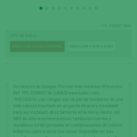
PPL.SON007-SNAT
TIPO DE SUELO
PARA FIJAR A SUELO NATURAL
PARA FIJAR A SUELO DURO
Suministro de Congas Trio con tres medidas diferentes.
Ref. PPL.SON007 de LURKOI www.lurkoi.com
-945102616, Las congas son un par de tambores de una
sola cabeza montado en un poste de acero inoxidable
para ser instalado directamente en la tierra. Hecho del
ABS de alta resistencia estos tambores fuertes y
duraderos están pintadas en combinaciones de colores
brillantes para el atractivo visual. Disponible en tres