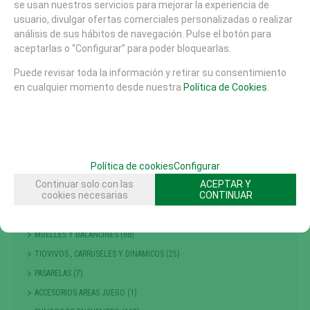
AREAS DE JUEGO
se usan nuestros servicios para mejorar la experiencia de
usuario, divulgar ofertas comerciales personalizadas o realizar
TIROLINAS (27)
análisis de sus hábitos de navegación. Pulse el botón para
CONJUNTOS MODULARES (207)
aceptarlas o “Configurar” para poder bloquearlas.
PANELES Y DIDACTICOS (59)
Puede revisar toda la información y retirar su consentimiento
TOBOGANES (89)
en cualquier momento desde nuestra
Política de Cookies
.
RECAMBIOS (10)
CASITAS MESAS Y BANCOS (48)
COLUMPIOS (56)
PRIMERA INFANCIA (214)
Política de cookies
Configurar
NIÑOS PEQUEÑOS
Continuar solo con las
ACEPTAR Y
cookies necesarias
CONTINUAR
ESCALADA , TREPA Y EQUILIBRIO (301)
GRANDES JUEGOS (14)
MUELLES Y BALANCINES (68)
TIOVIVOS , CARRUSELES Y DINAMICOS (25)
PASARELAS (7)
ACCESORIOS AREAS JUEGO (1)