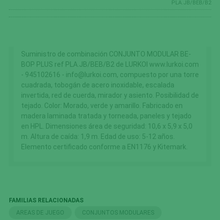
PLA.JB/BEB/B2
Suministro de combinación CONJUNTO MODULAR BE-
BOP PLUS ref PLA.JB/BEB/B2 de LURKOI www.lurkoi.com
- 945102616 - info@lurkoi.com, compuesto por una torre
cuadrada, tobogán de acero inoxidable, escalada
invertida, red de cuerda, mirador y asiento. Posibilidad de
tejado. Color: Morado, verde y amarillo. Fabricado en
madera laminada tratada y torneada, paneles y tejado
en HPL. Dimensiones área de seguridad: 10,6 x 5,9 x 5,0
m. Altura de caída: 1,9 m. Edad de uso: 5-12 años.
Elemento certificado conforme a EN1176 y Kitemark.
FAMILIAS RELACIONADAS
AREAS DE JUEGO
CONJUNTOS MODULARES