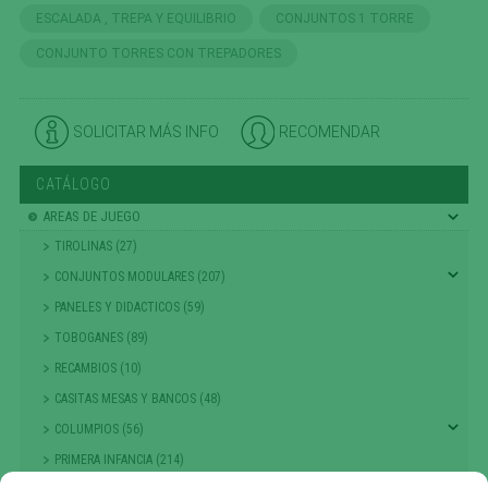
ESCALADA , TREPA Y EQUILIBRIO
CONJUNTOS 1 TORRE
CONJUNTO TORRES CON TREPADORES
SOLICITAR MÁS INFO
RECOMENDAR
CATÁLOGO
AREAS DE JUEGO
TIROLINAS (27)
CONJUNTOS MODULARES (207)
PANELES Y DIDACTICOS (59)
TOBOGANES (89)
RECAMBIOS (10)
CASITAS MESAS Y BANCOS (48)
COLUMPIOS (56)
PRIMERA INFANCIA (214)