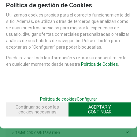
NIÑOS PEQUEÑOS
Política de gestión de Cookies
ESCALADA , TREPA Y EQUILIBRIO (301)
Utilizamos cookies propias para el correcto funcionamiento del
CIRCUITOS COMPACTOS TREPADORES (27)
sitio. Además, se utilizan otras de terceros que analizan cómo
CIRCUITOS COMPLETOS DE EQUILIBRIO (39)
se usan nuestros servicios para mejorar la experiencia de
CONJUNTO TORRES CON TREPADORES (68)
usuario, divulgar ofertas comerciales personalizadas o realizar
análisis de sus hábitos de navegación. Pulse el botón para
ELEMENTOS SINGULARES DE EQUILIBRIO (40)
aceptarlas o “Configurar” para poder bloquearlas.
PASARELAS COLGANTES EQUILIBRIO (91)
REDES HORIZONTALES COMBINADAS (24)
Puede revisar toda la información y retirar su consentimiento
en cualquier momento desde nuestra
Política de Cookies
.
REDES PANELES VERTICALES (33)
ROCODROMOS (6)
GRANDES JUEGOS (14)
MUELLES Y BALANCINES (68)
TIOVIVOS , CARRUSELES Y DINAMICOS (25)
Política de cookies
Configurar
Continuar solo con las
ACEPTAR Y
PASARELAS (7)
cookies necesarias
CONTINUAR
ACCESORIOS AREAS JUEGO (1)
PUNTOS DE ENCUENTRO (117)
TEMATICOS Y FANTASIA (164)