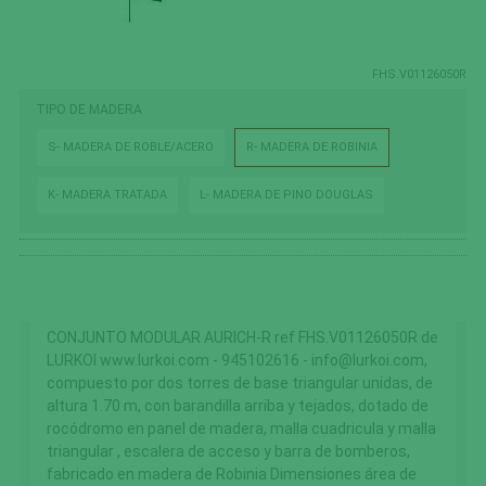
FHS.V01126050R
TIPO DE MADERA
S- MADERA DE ROBLE/ACERO
R- MADERA DE ROBINIA
K- MADERA TRATADA
L- MADERA DE PINO DOUGLAS
CONJUNTO MODULAR AURICH-R ref FHS.V01126050R de
LURKOI www.lurkoi.com - 945102616 - info@lurkoi.com,
compuesto por dos torres de base triangular unidas, de
altura 1.70 m, con barandilla arriba y tejados, dotado de
rocódromo en panel de madera, malla cuadricula y malla
triangular , escalera de acceso y barra de bomberos,
fabricado en madera de Robinia Dimensiones área de