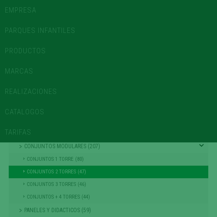
945 102 616
CONTACTO
-
info@lurkoi.com
EMPRESA
USUARIOS REGISTRADOS
PARQUES INFANTILES
PRODUCTOS
MOBILIARIO URBANO E INSTALACIÓN DE PARQUES INFANTILES
MARCAS
REALIZACIONES
CATÁLOGO
CATALOGOS
AREAS DE JUEGO
TARIFAS
TIROLINAS (27)
CONJUNTOS MODULARES (207)
CONJUNTOS 1 TORRE (80)
CONJUNTOS 2 TORRES (47)
CONJUNTOS 3 TORRES (46)
CONJUNTOS + 4 TORRES (44)
PANELES Y DIDACTICOS (59)