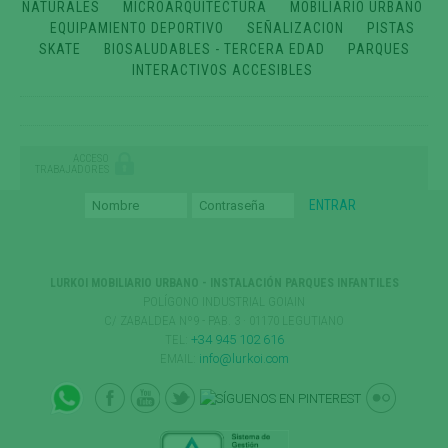
NATURALES
MICROARQUITECTURA
MOBILIARIO URBANO
EQUIPAMIENTO DEPORTIVO
SEÑALIZACION
PISTAS
SKATE
BIOSALUDABLES - TERCERA EDAD
PARQUES
INTERACTIVOS ACCESIBLES
ACCESO
TRABAJADORES
LURKOI MOBILIARIO URBANO - INSTALACIÓN PARQUES INFANTILES
POLÍGONO INDUSTRIAL GOIAIN
C/ ZABALDEA Nº9 - PAB. 3 · 01170 LEGUTIANO
TEL:
+34 945 102 616
EMAIL:
info@lurkoi.com