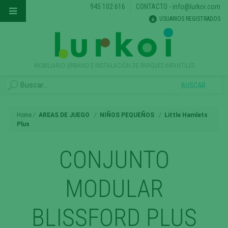
945 102 616
CONTACTO
-
info@lurkoi.com
USUARIOS REGISTRADOS
MOBILIARIO URBANO E INSTALACIÓN DE PARQUES INFANTILES
Home
AREAS DE JUEGO
NIÑOS PEQUEÑOS
Little Hamlets
Plus
CONJUNTO
MODULAR
BLISSFORD PLUS