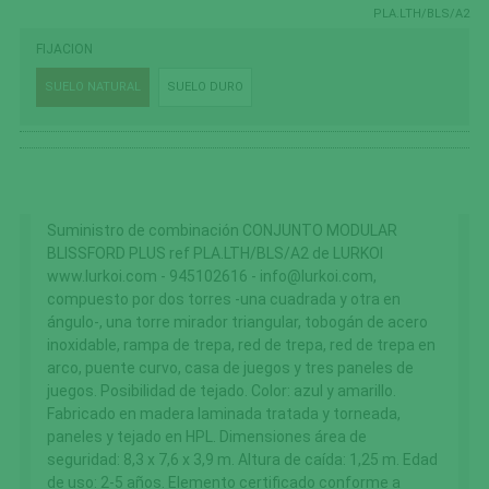
PLA.LTH/BLS/A2
FIJACION
SUELO NATURAL
SUELO DURO
Suministro de combinación CONJUNTO MODULAR
BLISSFORD PLUS ref PLA.LTH/BLS/A2 de LURKOI
www.lurkoi.com - 945102616 - info@lurkoi.com,
compuesto por dos torres -una cuadrada y otra en
ángulo-, una torre mirador triangular, tobogán de acero
inoxidable, rampa de trepa, red de trepa, red de trepa en
arco, puente curvo, casa de juegos y tres paneles de
juegos. Posibilidad de tejado. Color: azul y amarillo.
Fabricado en madera laminada tratada y torneada,
paneles y tejado en HPL. Dimensiones área de
seguridad: 8,3 x 7,6 x 3,9 m. Altura de caída: 1,25 m. Edad
de uso: 2-5 años. Elemento certificado conforme a