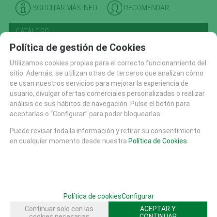
SOLICITAR MÁS INFO
RECOMENDAR
CATÁLOGO
Política de gestión de Cookies
AREAS DE JUEGO
TIROLINAS (27)
Utilizamos cookies propias para el correcto funcionamiento del
CONJUNTOS MODULARES (207)
sitio. Además, se utilizan otras de terceros que analizan cómo
se usan nuestros servicios para mejorar la experiencia de
PANELES Y DIDACTICOS (59)
usuario, divulgar ofertas comerciales personalizadas o realizar
TOBOGANES (89)
análisis de sus hábitos de navegación. Pulse el botón para
RECAMBIOS (10)
aceptarlas o “Configurar” para poder bloquearlas.
CASITAS MESAS Y BANCOS (48)
Puede revisar toda la información y retirar su consentimiento
COLUMPIOS (56)
en cualquier momento desde nuestra
Política de Cookies
.
PRIMERA INFANCIA (214)
NIÑOS PEQUEÑOS
Little Hamlets Plus (34)
ESCALADA , TREPA Y EQUILIBRIO (301)
Política de cookies
Configurar
GRANDES JUEGOS (14)
Continuar solo con las
ACEPTAR Y
cookies necesarias
CONTINUAR