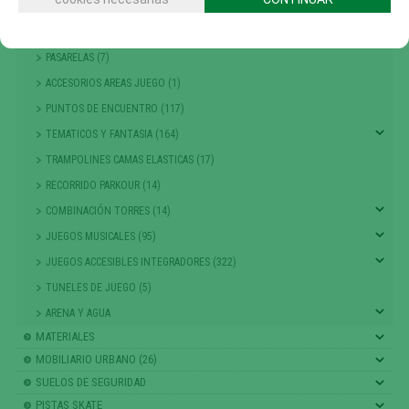
MUELLES Y BALANCINES (68)
TIOVIVOS , CARRUSELES Y DINAMICOS (25)
PASARELAS (7)
ACCESORIOS AREAS JUEGO (1)
PUNTOS DE ENCUENTRO (117)
TEMATICOS Y FANTASIA (164)
TRAMPOLINES CAMAS ELASTICAS (17)
RECORRIDO PARKOUR (14)
COMBINACIÓN TORRES (14)
JUEGOS MUSICALES (95)
JUEGOS ACCESIBLES INTEGRADORES (322)
TUNELES DE JUEGO (5)
ARENA Y AGUA
MATERIALES
MOBILIARIO URBANO (26)
SUELOS DE SEGURIDAD
PISTAS SKATE