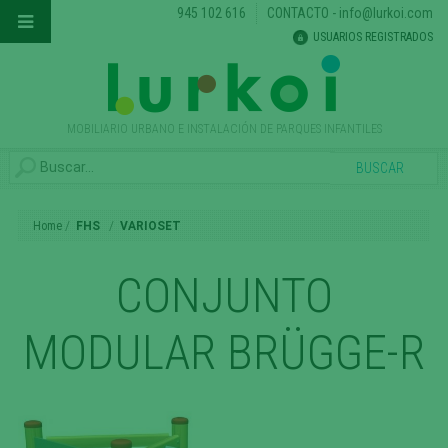
945 102 616
CONTACTO
-
info@lurkoi.com
USUARIOS REGISTRADOS
MOBILIARIO URBANO E INSTALACIÓN DE PARQUES INFANTILES
Home
FHS
VARIOSET
CONJUNTO
MODULAR BRÜGGE-R