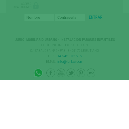
ACCESO
TRABAJADORES
LURKOI MOBILIARIO URBANO - INSTALACIÓN PARQUES INFANTILES
POLÍGONO INDUSTRIAL GOIAIN
C/ ZABALDEA Nº9 - PAB. 3 · 01170 LEGUTIANO
TEL:
+34 945 102 616
EMAIL:
info@lurkoi.com
NEWSLETTER
INDIQUE SU E-MAIL PARA SUSCRIBIRSE A LA LISTA DE
CORREO