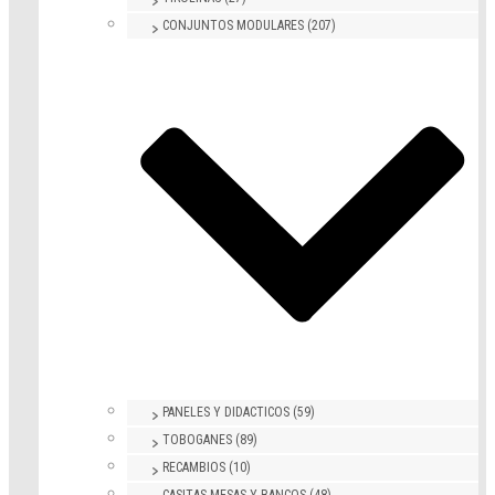
D
CONJUNTOS MODULARES (207)
S
-
T
E
I
A
PANELES Y DIDACTICOS (59)
TOBOGANES (89)
RECAMBIOS (10)
CASITAS MESAS Y BANCOS (48)