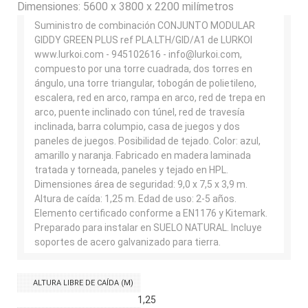
Dimensiones:
5600 x 3800 x 2200 milímetros
Suministro de combinación CONJUNTO MODULAR
GIDDY GREEN PLUS ref PLA.LTH/GID/A1 de LURKOI
www.lurkoi.com - 945102616 - info@lurkoi.com,
compuesto por una torre cuadrada, dos torres en
ángulo, una torre triangular, tobogán de polietileno,
escalera, red en arco, rampa en arco, red de trepa en
arco, puente inclinado con túnel, red de travesía
inclinada, barra columpio, casa de juegos y dos
paneles de juegos. Posibilidad de tejado. Color: azul,
amarillo y naranja. Fabricado en madera laminada
tratada y torneada, paneles y tejado en HPL.
Dimensiones área de seguridad: 9,0 x 7,5 x 3,9 m.
Altura de caída: 1,25 m. Edad de uso: 2-5 años.
Elemento certificado conforme a EN1176 y Kitemark.
Preparado para instalar en SUELO NATURAL. Incluye
soportes de acero galvanizado para tierra.
ALTURA LIBRE DE CAÍDA (M)
1,25