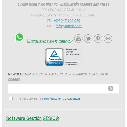
LURKOI MOBILIARIO URBANO - INSTALACIÓN PARQUES INFANTILES
POLÍGONO INDUSTRIAL GOIAIN
C/ ZABALDEA Nº9 - PAB. 3 · 01170 LEGUTIANO
TEL:
+34 945 102 616
EMAIL:
info@lurkoi.com
NEWSLETTER
INDIQUE SU E-MAIL PARA SUSCRIBIRSE A LA LISTA DE
CORREO
HE LEÍDO Y ACEPTO LA
POLÍTICA DE PRIVACIDAD
Software Gestión
GESIO®