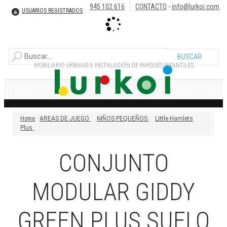
945 102 616
CONTACTO
-
info@lurkoi.com
USUARIOS REGISTRADOS
MOBILIARIO URBANO E INSTALACIÓN DE PARQUES INFANTILES
Home
AREAS DE JUEGO
NIÑOS PEQUEÑOS
Little Hamlets
Plus
CONJUNTO
MODULAR GIDDY
GREEN PLUS SUELO