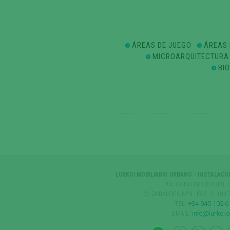
ÁREAS DE JUEGO
ÁREAS 
MICROARQUITECTURA
BI
LURKOI MOBILIARIO URBANO - INSTALACI
POLÍGONO INDUSTRIAL 
C/ ZABALDEA Nº9 - PAB. 3 · 01
TEL:
+34 945 102 6
EMAIL:
info@lurkoi.