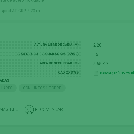
ante de acero inoxidable
spiral AT-GRP 2,20 m
ALTURA LIBRE DE CAÍDA (M)
2,20
EDAD DE USO - RECOMENDADO (AÑOS)
>6
AREA DE SEGURIDAD (M)
5,65 X 7
CAD 2D DWG
Descargar (105.29 K
NADAS
ULARES
CONJUNTOS 1 TORRE
 MÁS INFO
RECOMENDAR