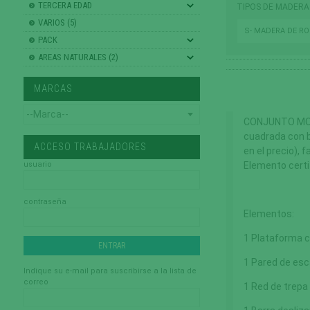
TERCERA EDAD
TIPOS DE MADERA
VARIOS (5)
S- MADERA DE R
PACK
AREAS NATURALES (2)
MARCAS
CONJUNTO MODU
cuadrada con b
ACCESO TRABAJADORES
en el precio), 
usuario
Elemento cert
contraseña
Elementos:
1 Plataforma c
1 Pared de esc
Indique su e-mail para suscribirse a la lista de
correo
1 Red de trepa 