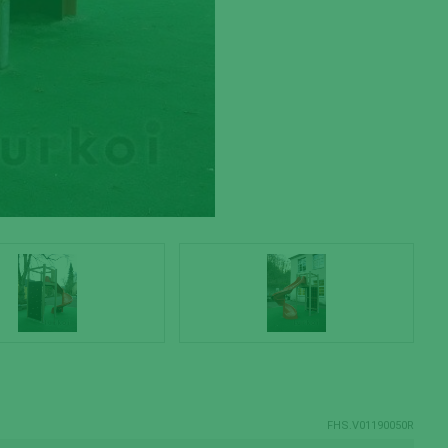
FHS.V01190050R