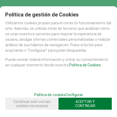
Política de gestión de Cookies
FAMILIAS RELACIONADAS
MOBILIARIO URBANO
Utilizamos cookies propias para el correcto funcionamiento del
sitio. Además, se utilizan otras de terceros que analizan cómo
se usan nuestros servicios para mejorar la experiencia de
usuario, divulgar ofertas comerciales personalizadas o realizar
SOLICITAR MÁS INFO
RECOMENDAR
análisis de sus hábitos de navegación. Pulse el botón para
aceptarlas o “Configurar” para poder bloquearlas.
CATÁLOGO
Puede revisar toda la información y retirar su consentimiento
AREAS DE JUEGO
en cualquier momento desde nuestra
Política de Cookies
.
MATERIALES
MOBILIARIO URBANO (26)
MESAS (20)
SUELOS DE SEGURIDAD
PISTAS SKATE
Política de cookies
Configurar
EQUIPAMIENTO DEPORTIVO (30)
Continuar solo con las
ACEPTAR Y
cookies necesarias
CONTINUAR
FHS (704)
TERCERA EDAD