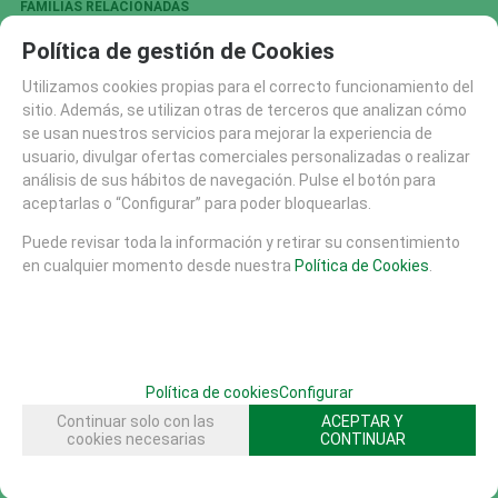
FAMILIAS RELACIONADAS
MOBILIARIO URBANO
EQUIPAMIENTO DEPORTIVO
Política de gestión de Cookies
MESAS JUEGO AJEDREZ PARCHIS
MESAS
Utilizamos cookies propias para el correcto funcionamiento del
sitio. Además, se utilizan otras de terceros que analizan cómo
se usan nuestros servicios para mejorar la experiencia de
SOLICITAR MÁS INFO
RECOMENDAR
usuario, divulgar ofertas comerciales personalizadas o realizar
análisis de sus hábitos de navegación. Pulse el botón para
aceptarlas o “Configurar” para poder bloquearlas.
CATÁLOGO
AREAS DE JUEGO
Puede revisar toda la información y retirar su consentimiento
MATERIALES
en cualquier momento desde nuestra
Política de Cookies
.
MOBILIARIO URBANO (26)
MESAS (20)
SUELOS DE SEGURIDAD
PISTAS SKATE
Política de cookies
Configurar
EQUIPAMIENTO DEPORTIVO (30)
Continuar solo con las
ACEPTAR Y
FHS (704)
cookies necesarias
CONTINUAR
TERCERA EDAD
VARIOS (5)