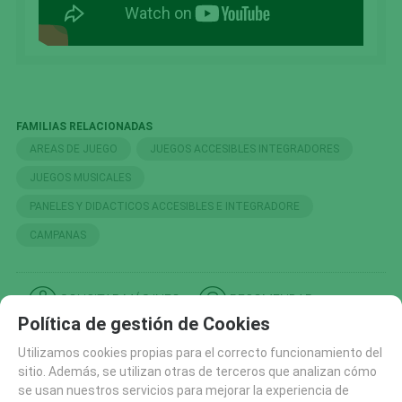
FAMILIAS RELACIONADAS
AREAS DE JUEGO
JUEGOS ACCESIBLES INTEGRADORES
JUEGOS MUSICALES
PANELES Y DIDACTICOS ACCESIBLES E INTEGRADORE
CAMPANAS
SOLICITAR MÁS INFO
RECOMENDAR
Política de gestión de Cookies
CATÁLOGO
Utilizamos cookies propias para el correcto funcionamiento del
AREAS DE JUEGO
sitio. Además, se utilizan otras de terceros que analizan cómo
se usan nuestros servicios para mejorar la experiencia de
TIROLINAS (27)