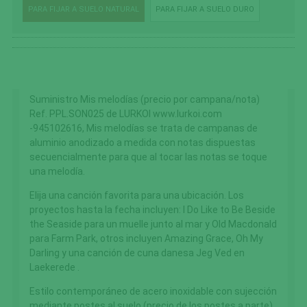
PARA FIJAR A SUELO NATURAL
PARA FIJAR A SUELO DURO
Suministro Mis melodías (precio por campana/nota)
Ref. PPL.SON025 de LURKOI www.lurkoi.com
-945102616, Mis melodías se trata de campanas de
aluminio anodizado a medida con notas dispuestas
secuencialmente para que al tocar las notas se toque
una melodía.
Elija una canción favorita para una ubicación. Los
proyectos hasta la fecha incluyen: I Do Like to Be Beside
the Seaside para un muelle junto al mar y Old Macdonald
para Farm Park, otros incluyen Amazing Grace, Oh My
Darling y una canción de cuna danesa Jeg Ved en
Laekerede .
Estilo contemporáneo de acero inoxidable con sujección
mediante postes al suelo (precio de los postes a parte)