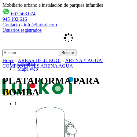
Mobiliario urbano e instalación de parques infantiles
667 563 074
945 102 616
Contacto
-
info@lurkoi.com
Usuarios registrados
Home
AREAS DE JUEGO
ARENA Y AGUA
Contacto
COMPONENTES ARENA AGUA
Mapa web
PLATAFORMA PARA
BOMBA
Inicio
empresa
PARQUES INFANTILES