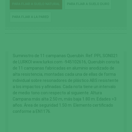
PARA FIJAR A SUELO NATURAL
PARA FIJAR A SUELO DURO
PARA FIJAR A LA PARED
Suministro de 11 campanas Querubín. Ref. PPL.SON021
de LURKOI www.lurkoi.com -945102616, Querubín consta
de 11 campanas fabricadas en aluminio anodizado de
alta resistencia, montadas cada una de ellas de forma
individual sobre resonadores de plástico ABS resistente
a los impactos y afinadas. Cada nota tiene un intervalo
de medio tono con respecto al siguiente. Altura
Campana más alta 2.50 m, más baja 1.80 m. Edades >3
años. Área de seguridad 1.50 m. Elemento certificado
conforme a EN1176.