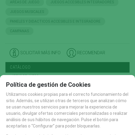
AREAS DE JUEGO
JUEGOS ACCESIBLES INTEGRADORES
JUEGOS MUSICALES
PANELES Y DIDACTICOS ACCESIBLES E INTEGRADORE
CAMPANAS
SOLICITAR MÁS INFO
RECOMENDAR
CATÁLOGO
AREAS DE JUEGO
Política de gestión de Cookies
TIROLINAS (27)
CONJUNTOS MODULARES (207)
Utilizamos cookies propias para el correcto funcionamiento del
sitio. Además, se utilizan otras de terceros que analizan cómo
PANELES Y DIDACTICOS (59)
se usan nuestros servicios para mejorar la experiencia de
TOBOGANES (89)
usuario, divulgar ofertas comerciales personalizadas o realizar
RECAMBIOS (10)
análisis de sus hábitos de navegación. Pulse el botón para
aceptarlas o “Configurar” para poder bloquearlas.
CASITAS MESAS Y BANCOS (48)