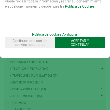
COLUMPIOS (56)
Puede revisar toda la información y retirar su consentimiento
en cualquier momento desde nuestra
Política de Cookies
.
PRIMERA INFANCIA (214)
NIÑOS PEQUEÑOS
ESCALADA , TREPA Y EQUILIBRIO (301)
GRANDES JUEGOS (14)
Política de cookies
Configurar
MUELLES Y BALANCINES (68)
Continuar solo con las
ACEPTAR Y
TIOVIVOS , CARRUSELES Y DINAMICOS (25)
cookies necesarias
CONTINUAR
PASARELAS (7)
ACCESORIOS AREAS JUEGO (1)
PUNTOS DE ENCUENTRO (117)
TEMATICOS Y FANTASIA (164)
TRAMPOLINES CAMAS ELASTICAS (17)
RECORRIDO PARKOUR (14)
COMBINACIÓN TORRES (14)
JUEGOS MUSICALES (95)
PIANOS (2)
TAMBORES (15)