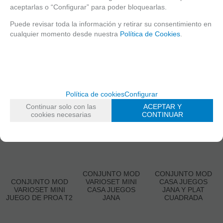
aceptarlas o “Configurar” para poder bloquearlas.
Puede revisar toda la información y retirar su consentimiento en
cualquier momento desde nuestra
Política de Cookies
.
Política de cookies
Configurar
Continuar solo con las
ACEPTAR Y
cookies necesarias
CONTINUAR
CONJUNTO MOD
CONJUNTO MOD
CONJUNTO MOD
VARIOSET MINI
CASA JUEGOS
VARIOSET MINI
CASA JUEGOS
JANA Y PLAT
JUEGO DE PROA T2
JANA
CUADRADA