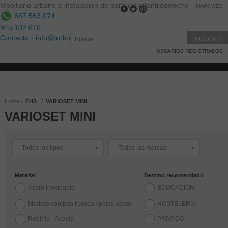
Mobiliario urbano e instalación de parques infantiles
CONTACTO
MAPA WEB
667 563 074
945 102 616
Contacto
-
info@lurkoi.com
USUARIOS REGISTRADOS
Home
FHS
VARIOSET MINI
VARIOSET MINI
Material
Destino recomendado
Acero Inoxidable
EDUCACION
Madera conifera tratada / patas acero
HOSTELERIA
Robinia - Acacia
PRIVADO