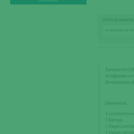
TIPOS DE MADERA
S- MADERA DE R
Suministro CO
info@lurkoi.co
Dimensiones ár
Elementos:
1
Locomotora
1 Rampa
1
Vagon
con
ba
1
Vagon
con b