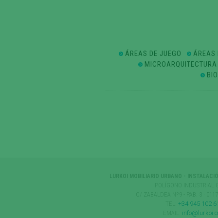
ÁREAS DE JUEGO
ÁREAS 
MICROARQUITECTURA
BI
LURKOI MOBILIARIO URBANO - INSTALACI
POLÍGONO INDUSTRIAL 
C/ ZABALDEA Nº9 - PAB. 3 · 01
TEL:
+34 945 102 6
EMAIL:
info@lurkoi.