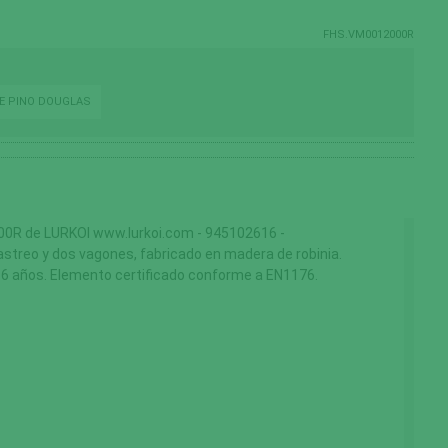
FHS.VM0012000R
DE PINO DOUGLAS
R de LURKOI www.lurkoi.com - 945102616 -
streo y dos vagones, fabricado en madera de robinia.
 2-6 años. Elemento certificado conforme a EN1176.