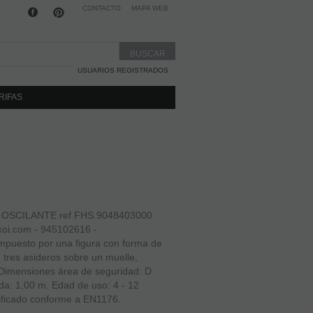
CONTACTO
MAPA WEB
USUARIOS REGISTRADOS
RIFAS
OSCILANTE ref FHS.9048403000
oi.com - 945102616 -
mpuesto por una figura con forma de
 tres asideros sobre un muelle,
 Dimensiones área de seguridad: D
da: 1,00 m. Edad de uso: 4 - 12
ificado conforme a EN1176.