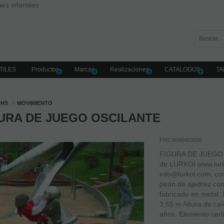
es infantiles
TILES
Productos
Marcas
Realizaciones
CATALOGOS
TA
FHS
MOVIMIENTO
URA DE JUEGO OSCILANTE
FHS.9048403000
FIGURA DE JUEGO 
de LURKOI www.lurk
info@lurkoi.com, co
peón de ajedrez con
fabricado en metal.
3,55 m Altura de caí
años. Elemento cert