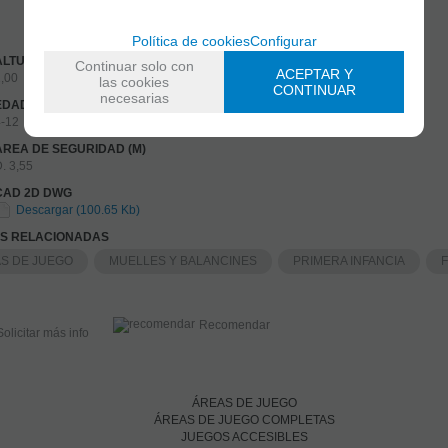
Política de cookies
Configurar
ALTURA LIBRE DE CAÍDA (M)
Continuar solo con
ACEPTAR Y
1,00
las cookies
CONTINUAR
necesarias
EDAD DE USO - RECOMENDADO (AÑOS)
4-12
AREA DE SEGURIDAD (M)
. 3,55
CAD 2D DWG
Descargar (100.65 Kb)
AS RELACIONADAS
S DE JUEGO
MUELLES Y BALANCINES
PRIMERA INFANCIA
Recomendar
Solicitar más info
ÁREAS DE JUEGO
ÁREAS DE JUEGO COMPLETAS
JUEGOS ACCESIBLES