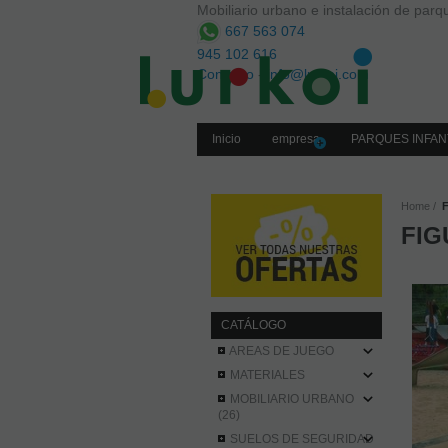
Mobiliario urbano e instalación de parqu
667 563 074
945 102 616
Contacto
-
info@lurkoi.com
Inicio
empresa
PARQUES INFAN
Home
FIG
CATÁLOGO
AREAS DE JUEGO
MATERIALES
MOBILIARIO URBANO
(26)
SUELOS DE SEGURIDAD