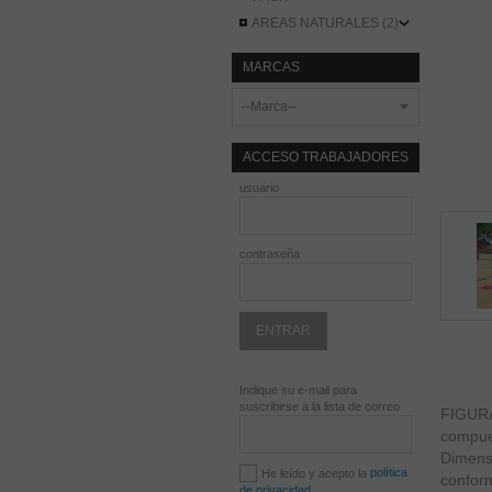
AREAS NATURALES (2)
MARCAS
ACCESO TRABAJADORES
usuario
contraseña
Indique su e-mail para
suscribirse a la lista de correo
FIGURA
compues
Dimensi
política
He leído y acepto la
confor
de privacidad