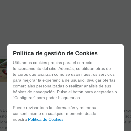
Política de gestión de Cookies
Utilizamos cookies propias para el correcto
funcionamiento del sitio. Además, se utilizan otras de
terceros que analizan cómo se usan nuestros servicios
para mejorar la experiencia de usuario, divulgar ofertas
comerciales personalizadas o realizar análisis de sus
hábitos de navegación. Pulse el botón para aceptarlas o
“Configurar” para poder bloquearlas.
Puede revisar toda la información y retirar su
 DE JUEGO OSCILANTE ref FHS.9048403000 de LURKOI www.lurkoi.c
consentimiento en cualquier momento desde
to por una figura con forma de peón de ajedrez con tres asideros sob
nuestra
Política de Cookies
.
ones área de seguridad: D 3,55 m Altura de caída: 1,00 m. Edad de us
me a EN1176.