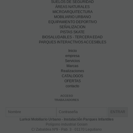
SUELOS DE SEGURIDAD
ÁREAS NATURALES
MICROARQUITECTURA
MOBILIARIO URBANO
EQUIPAMIENTO DEPORTIVO
SEÑALIZACION
PISTAS SKATE
BIOSALUDABLES - TERCERA EDAD
PARQUES INTERACTIVOS ACCESIBLES
Inicio
empresa
Servicios
Marcas
Realizaciones
CATALOGOS
OFERTAS
contacto
ACCESO
TRABAJADORES
Lurkoi Mobiliario Urbano - Instalación Parques Infantiles
Polígono industrial Goiain
C/ Zabaldea Nº9 - Pab. 3 · 01170 Legutiano