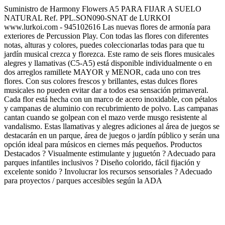
Suministro de Harmony Flowers A5 PARA FIJAR A SUELO
NATURAL Ref. PPL.SON090-SNAT de LURKOI
www.lurkoi.com - 945102616 Las nuevas flores de armonía para
exteriores de Percussion Play. Con todas las flores con diferentes
notas, alturas y colores, puedes coleccionarlas todas para que tu
jardín musical crezca y florezca. Este ramo de seis flores musicales
alegres y llamativas (C5-A5) está disponible individualmente o en
dos arreglos ramillete MAYOR y MENOR, cada uno con tres
flores. Con sus colores frescos y brillantes, estas dulces flores
musicales no pueden evitar dar a todos esa sensación primaveral.
Cada flor está hecha con un marco de acero inoxidable, con pétalos
y campanas de aluminio con recubrimiento de polvo. Las campanas
cantan cuando se golpean con el mazo verde musgo resistente al
vandalismo. Estas llamativas y alegres adiciones al área de juegos se
destacarán en un parque, área de juegos o jardín público y serán una
opción ideal para músicos en ciernes más pequeños. Productos
Destacados ? Visualmente estimulante y juguetón ? Adecuado para
parques infantiles inclusivos ? Diseño colorido, fácil fijación y
excelente sonido ? Involucrar los recursos sensoriales ? Adecuado
para proyectos / parques accesibles según la ADA