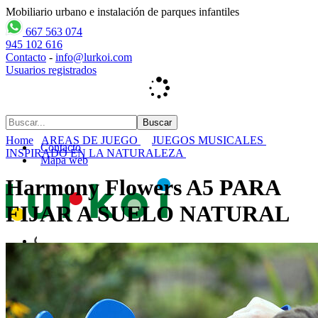
Mobiliario urbano e instalación de parques infantiles
667 563 074
945 102 616
Contacto
-
info@lurkoi.com
Usuarios registrados
Home
AREAS DE JUEGO
JUEGOS MUSICALES
Contacto
INSPIRADO EN LA NATURALEZA
Mapa web
Harmony Flowers A5 PARA
FIJAR A SUELO NATURAL
Inicio
empresa
PARQUES INFANTILES