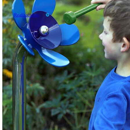
Productos
Marcas
Realizaciones
CATALOGOS
TARIFAS