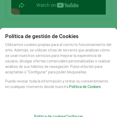
Política de gestión de Cookies
FAMILIAS RELACIONADAS
Utilizamos cookies propias para el correcto funcionamiento del
AREAS DE JUEGO
JUEGOS ACCESIBLES INTEGRADORES
sitio. Además, se utilizan otras de terceros que analizan cómo
JUEGOS MUSICALES
se usan nuestros servicios para mejorar la experiencia de
usuario, divulgar ofertas comerciales personalizadas o realizar
PANELES Y DIDACTICOS ACCESIBLES E INTEGRADORE
análisis de sus hábitos de navegación. Pulse el botón para
INSPIRADO EN LA NATURALEZA
aceptarlas o “Configurar” para poder bloquearlas.
Puede revisar toda la información y retirar su consentimiento
en cualquier momento desde nuestra
Política de Cookies
.
SOLICITAR MÁS INFO
RECOMENDAR
CATÁLOGO
AREAS DE JUEGO
TIROLINAS (27)
Política de cookies
Configurar