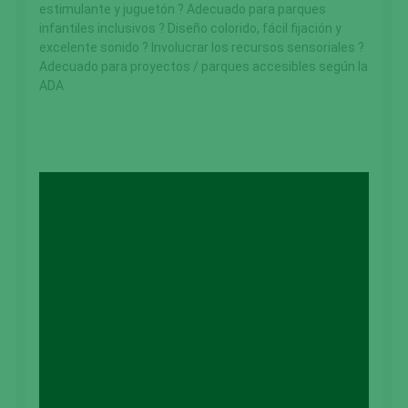
estimulante y juguetón ? Adecuado para parques
infantiles inclusivos ? Diseño colorido, fácil fijación y
excelente sonido ? Involucrar los recursos sensoriales ?
Adecuado para proyectos / parques accesibles según la
ADA