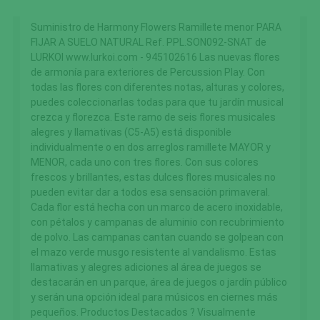
Suministro de Harmony Flowers Ramillete menor PARA
FIJAR A SUELO NATURAL Ref. PPL.SON092-SNAT de
LURKOI www.lurkoi.com - 945102616 Las nuevas flores
de armonía para exteriores de Percussion Play. Con
todas las flores con diferentes notas, alturas y colores,
puedes coleccionarlas todas para que tu jardín musical
crezca y florezca. Este ramo de seis flores musicales
alegres y llamativas (C5-A5) está disponible
individualmente o en dos arreglos ramillete MAYOR y
MENOR, cada uno con tres flores. Con sus colores
frescos y brillantes, estas dulces flores musicales no
pueden evitar dar a todos esa sensación primaveral.
Cada flor está hecha con un marco de acero inoxidable,
con pétalos y campanas de aluminio con recubrimiento
de polvo. Las campanas cantan cuando se golpean con
el mazo verde musgo resistente al vandalismo. Estas
llamativas y alegres adiciones al área de juegos se
destacarán en un parque, área de juegos o jardín público
y serán una opción ideal para músicos en ciernes más
pequeños. Productos Destacados ? Visualmente