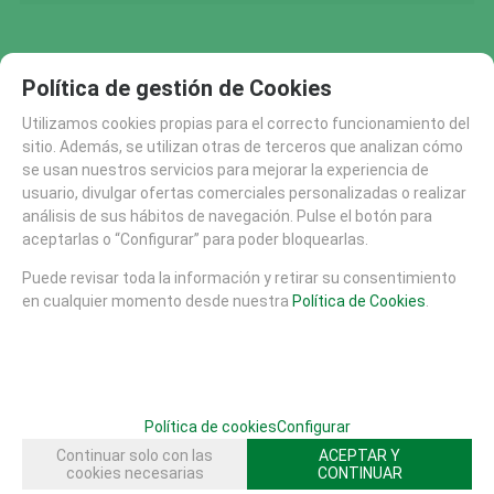
FAMILIAS RELACIONADAS
Política de gestión de Cookies
MOBILIARIO URBANO
EQUIPAMIENTO DEPORTIVO
Utilizamos cookies propias para el correcto funcionamiento del
MESAS JUEGO AJEDREZ PARCHIS
MESAS
sitio. Además, se utilizan otras de terceros que analizan cómo
se usan nuestros servicios para mejorar la experiencia de
usuario, divulgar ofertas comerciales personalizadas o realizar
análisis de sus hábitos de navegación. Pulse el botón para
SOLICITAR MÁS INFO
RECOMENDAR
aceptarlas o “Configurar” para poder bloquearlas.
CATÁLOGO
Puede revisar toda la información y retirar su consentimiento
en cualquier momento desde nuestra
Política de Cookies
.
AREAS DE JUEGO
MATERIALES
MOBILIARIO URBANO (26)
MESAS (20)
SUELOS DE SEGURIDAD
Política de cookies
Configurar
PISTAS SKATE
Continuar solo con las
ACEPTAR Y
cookies necesarias
CONTINUAR
EQUIPAMIENTO DEPORTIVO (30)