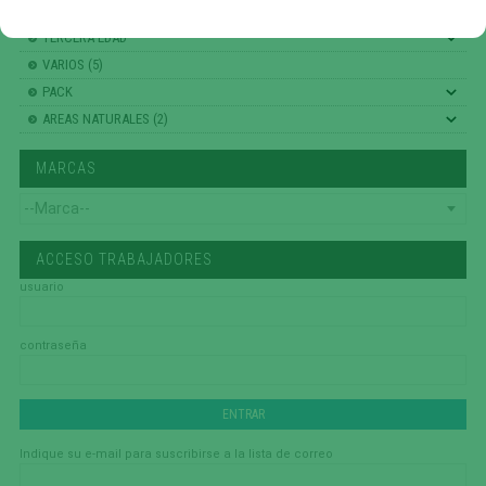
FHS (704)
TERCERA EDAD
VARIOS (5)
PACK
AREAS NATURALES (2)
MARCAS
ACCESO TRABAJADORES
usuario
contraseña
Indique su e-mail para suscribirse a la lista de correo