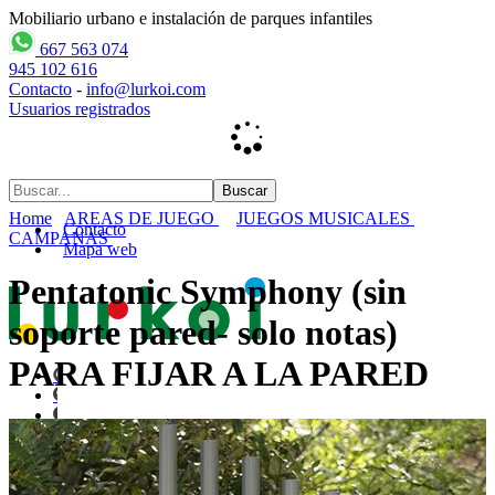
Mobiliario urbano e instalación de parques infantiles
667 563 074
945 102 616
Contacto
-
info@lurkoi.com
Usuarios registrados
Home
AREAS DE JUEGO
JUEGOS MUSICALES
Contacto
CAMPANAS
Mapa web
Pentatonic Symphony (sin
soporte pared- solo notas)
PARA FIJAR A LA PARED