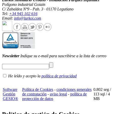
Polígono industrial Goiain
C/ Zabaldea Nº9 - Pab. 3 · 01170 Legutiano
Tel:
+34 945 102 616
Email:
info@lurkoi.com
Newsletter
Indique su e-mail para suscribirse a la lista de correo
He leído y acepto la
política de privacidad
Software
Política de Cookies
-
condiciones generales
0.802 seg /
Gestión
de contratación
-
aviso legal
-
política de
113 sql
/ 4
GESIO®
protección de datos
MB